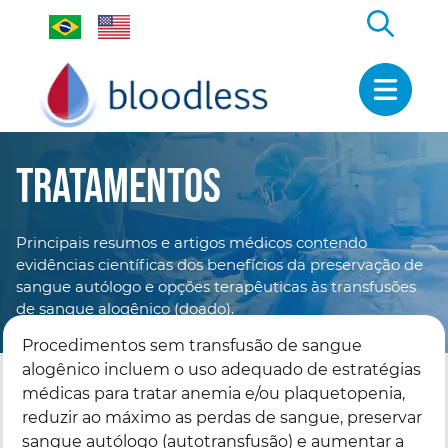
Tratamentos
Principais resumos e artigos médicos contendo
evidências científicas dos benefícios da preservação de
sangue autólogo e opções terapêuticas às transfusões
de sangue alogênico (doado).
Procedimentos sem transfusão de sangue
alogênico incluem o uso adequado de estratégias
médicas para tratar anemia e/ou plaquetopenia,
reduzir ao máximo as perdas de sangue, preservar
sangue autólogo (autotransfusão) e aumentar a