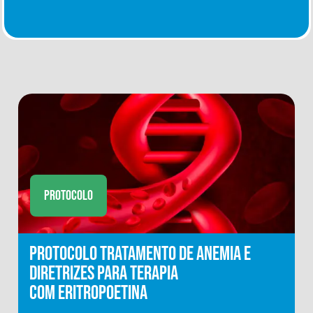
Protocolo
Protocolo Tratamento de Anemia e
Diretrizes para Terapia
com Eritropoetina